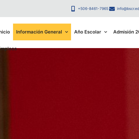
+506-8461-7965
info@bscr.ed
nicio
Información General
Año Escolar
Admisión 
Empleos