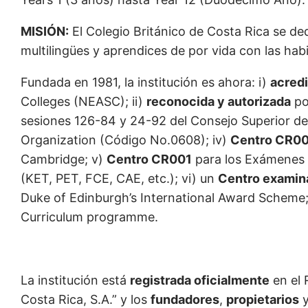
MISIÓN:
El Colegio Británico de Costa Rica se ded
multilingües y aprendices de por vida con las habi
Fundada en 1981, la institución es ahora: i)
acred
Colleges (NEASC); ii)
reconocida y autorizada
po
sesiones 126-84 y 24-92 del Consejo Superior de 
Organization (Código No.0608); iv)
Centro CR0
Cambridge; v)
Centro CR001
para los Exámenes 
(KET, PET, FCE, CAE, etc.); vi) un
Centro examina
Duke of Edinburgh’s International Award Scheme; 
Curriculum programme.
La institución está
registrada oficialmente
en el 
Costa Rica, S.A.” y los
fundadores
,
propietarios