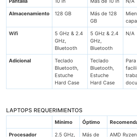
Pantalla
10 in
Más de 10 in
N/A
Almacenamiento
128 GB
Más de 128
Mien
GB
capa
Wifi
5 GHz & 2.4
5 GHz & 2.4
N/A
GHz,
GHz,
Bluetooth
Bluetooth
Adicional
Teclado
Teclado
Para
Bluetooth,
Bluetooth,
facil
Estuche
Estuche
traba
Hard Case
Hard Case
doc
LAPTOPS REQUERIMIENTOS
Mínimo
Óptimo
Recomenda
Procesador
2.5 GHz,
Más de
AMD Ryzen