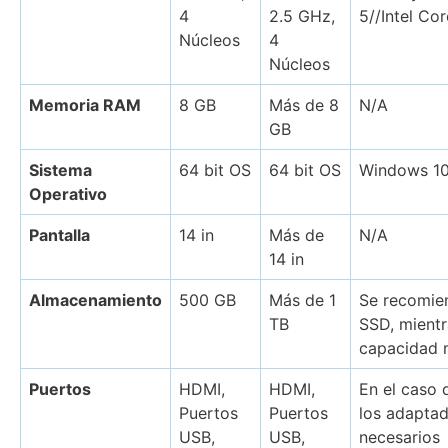
4
2.5 GHz,
5//Intel Cor
Núcleos
4
Núcleos
Memoria RAM
8 GB
Más de 8
N/A
GB
Sistema
64 bit OS
64 bit OS
Windows 10
Operativo
Pantalla
14 in
Más de
N/A
14 in
Almacenamiento
500 GB
Más de 1
Se recomie
TB
SSD, mient
capacidad 
Puertos
HDMI,
HDMI,
En el caso
Puertos
Puertos
los adapta
USB,
USB,
necesarios