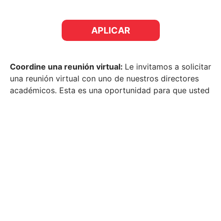
APLICAR
Coordine una reunión virtual:
Le invitamos a solicitar
una reunión virtual con uno de nuestros directores
académicos. Esta es una oportunidad para que usted
pueda conocer más acerca de la escuela, nuestra
misión y currículo y nos permite a nosotros
conocerle mejor.
8461-7965
admissions@bscr.ed.cr
(+506) 2220-0131, extn 103