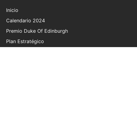
Inicio
Calendario 2024
Premio Duke Of Edinburgh
Plan Estratégico
Política De Privacidad
Preguntas Frecuentes
Información General
Pagos Y Cuotas
Declaraciones Guía
Contacto
Términos Y Condiciones
© 2020 | The British School of Costa Rica