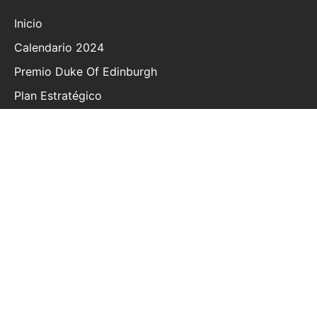
Inicio
Calendario 2024
Premio Duke Of Edinburgh
Plan Estratégico
Política De Privacidad
Preguntas Frecuentes
Información General
Pagos Y Cuotas
Declaraciones Guía
Contacto
Términos Y Condiciones
© 2020 | The British School of Costa Rica