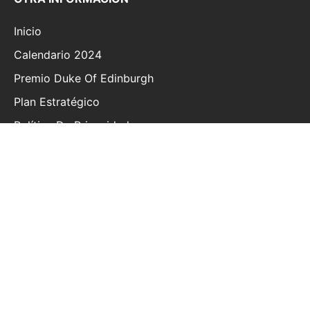
Inicio
Calendario 2024
Premio Duke Of Edinburgh
Plan Estratégico
Política De Privacidad
Preguntas Frecuentes
Información General
Pagos Y Cuotas
Declaraciones Guía
Contacto
Términos Y Condiciones
© 2020 | The British School of Costa Rica