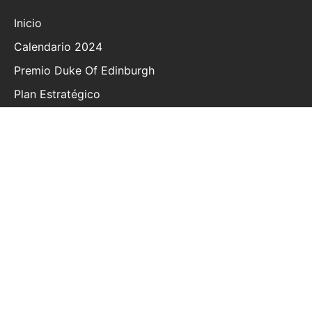
Inicio
Calendario 2024
Premio Duke Of Edinburgh
Plan Estratégico
Política De Privacidad
Preguntas Frecuentes
Información General
Pagos Y Cuotas
Declaraciones Guía
Contacto
Términos Y Condiciones
© 2020 | The British School of Costa Rica