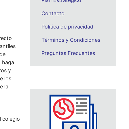
Plan Estratégico
Contacto
Política de privacidad
yecto
Términos y Condiciones
antiles
Preguntas Frecuentes
 de
, haga
vos y
e los
e la
l colegio