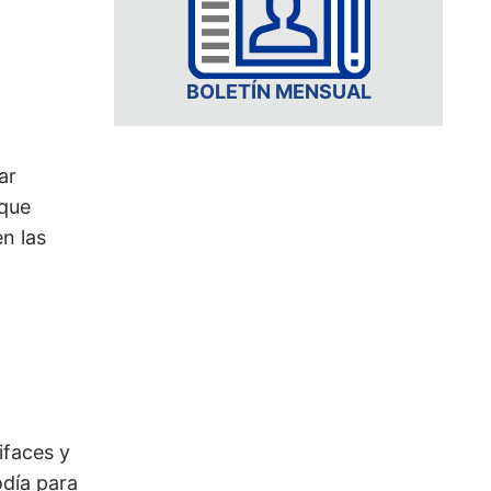
BOLETÍN MENSUAL
ar
 que
en las
ifaces y
odía para