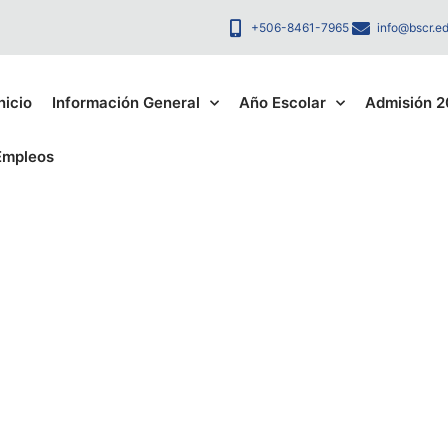
+506-8461-7965
info@bscr.ed
nicio
Información General
Año Escolar
Admisión 
Empleos